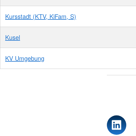
Kursstadt (KTV, KiFam, S)
Kusel
KV Umgebung