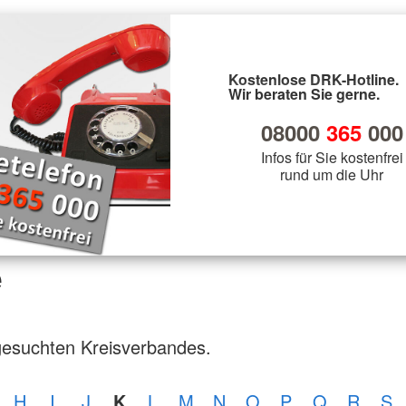
Kostenlose DRK-Hotline.
Wir beraten Sie gerne.
08000
365
000
Infos für Sie kostenfrei
rund um die Uhr
e
gesuchten Kreisverbandes.
H
I
J
K
L
M
N
O
P
Q
R
S