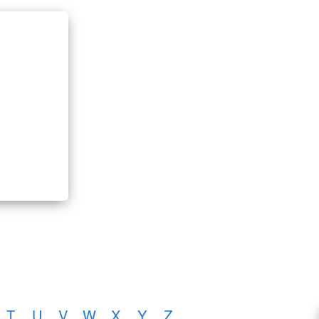
T
U
V
W
X
Y
Z