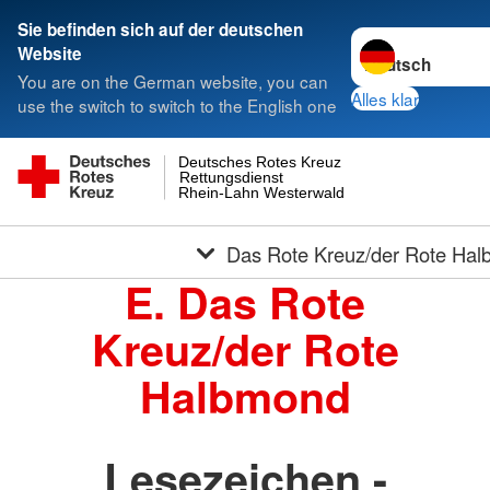
Sie befinden sich auf der deutschen
Sprache wechseln
Website
You are on the German website, you can
Alles klar
use the switch to switch to the English one
Deutsches Rotes Kreuz
Rettungsdienst
Rhein-Lahn Westerwald
Das Rote Kreuz/der Rote Ha
E. Das Rote
Kreuz/der Rote
Halbmond
Lesezeichen -